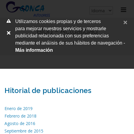
cerrar
Utilizamos cookies propias y de terceros
me
para mejorar nuestros servicios y mostrarle
Blog - Actualidad
publicidad relacionada con sus preferencias
Autocares Gonca
mediante el análisis de sus hábitos de navegación -
Más información
Hitorial de publicaciones
Enero de 2019
Febrero de 2018
Agosto de 2016
Septiembre de 2015