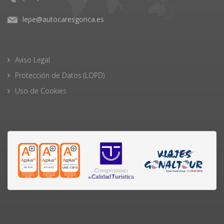
lepe@autocaresgonca.es
Aviso Legal
Protección de Datos (LOPD)
Uso de Cookies