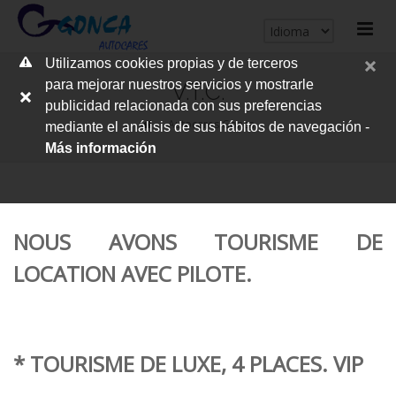
cerrar
Utilizamos cookies propias y de terceros
me
para mejorar nuestros servicios y mostrarle
V.T.C.
publicidad relacionada con sus preferencias
Autocares Gonca
mediante el análisis de sus hábitos de navegación -
Más información
NOUS AVONS TOURISME DE
LOCATION AVEC PILOTE.
* TOURISME DE LUXE, 4 PLACES.
VIP