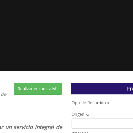
Pr
Realizar encuesta
 de
Tipo de Recorrido »
Origen
 un servicio integral de