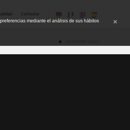
ualidad
Contactar
cerrar
 preferencias mediante el análisis de sus hábitos
mens
AUTOCARES GONCA