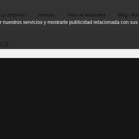
La Empresa
Servicios
Flota de Autocares
Blog / Act
r nuestros servicios y mostrarle publicidad relacionada con sus
nca