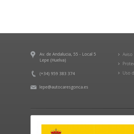
Av. de Andalucia, 55 - Local 5
Aviso 
Lepe (Huelva)
Prote
Uso d
(+34) 959 383 374
lepe@autocaresgonca.es