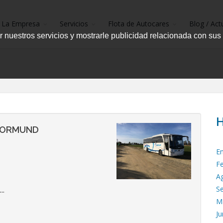
La Empresa
Servicios
Flota de Autocares
Blog / Act
r nuestros servicios y mostrarle publicidad relacionada con sus
H
DORMUND
E
F
A
S
..
M
Ju