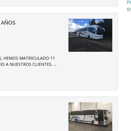
F
E
S AÑOS
S, HEMOS MATRICULADO 11
O A NUESTROS CLIENTES. ...