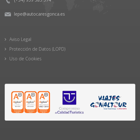
lepe@autocaresgonca.es
Aviso Legal
Protección de Datos (LOPD)
Uso de Cookies