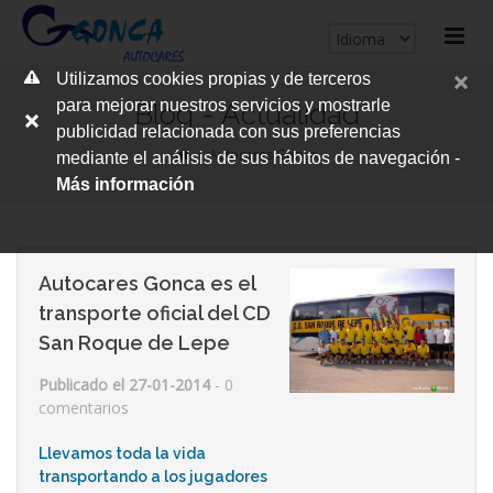
cerrar
Utilizamos cookies propias y de terceros
me
para mejorar nuestros servicios y mostrarle
Blog - Actualidad
publicidad relacionada con sus preferencias
Autocares Gonca
mediante el análisis de sus hábitos de navegación -
Más información
Autocares Gonca es el
transporte oficial del CD
San Roque de Lepe
Publicado el 27-01-2014
- 0
comentarios
Llevamos toda la vida
transportando a los jugadores