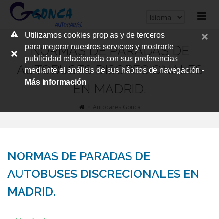
cerrar
Utilizamos cookies propias y de terceros
me
para mejorar nuestros servicios y mostrarle
NORMAS DE PARADAS DE
publicidad relacionada con sus preferencias
AUTOBUSES DISCRECIONALES
mediante el análisis de sus hábitos de navegación -
Más información
EN MADRID.
Autocares Gonca
NORMAS DE PARADAS DE
AUTOBUSES DISCRECIONALES EN
MADRID.