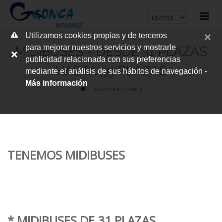
cerrar
Utilizamos cookies propias y de terceros
me
para mejorar nuestros servicios y mostrarle
MIDIBUSES - DESDE 31 PLAZAS
publicidad relacionada con sus preferencias
HASTA 39 PLAZAS
mediante el análisis de sus hábitos de navegación -
Más información
Autocares Gonca
TENEMOS MIDIBUSES
* MIDIBUSES DE 31 PLAZAS.