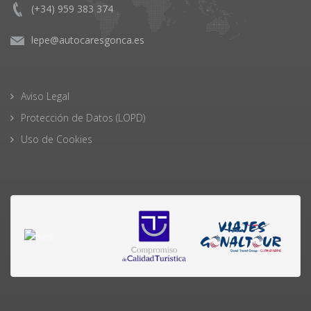
(+34) 959 383 374
lepe@autocaresgonca.es
Aviso Legal
Protección de Datos (LOPD)
Uso de Cookies