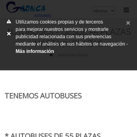
cerrar
Utilizamos cookies propias y de terceros
me
para mejorar nuestros servicios y mostrarle
AUTOBUSES - DESDE 55 PLAZAS
publicidad relacionada con sus preferencias
HASTA 71 PLAZAS
mediante el análisis de sus hábitos de navegación -
Más información
Autocares Gonca
TENEMOS AUTOBUSES
* AUTOBUSES DE 55 PLAZAS.