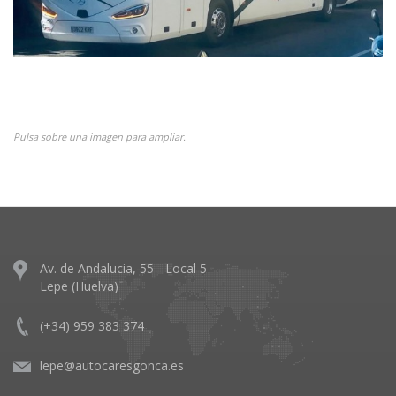
Pulsa sobre una imagen para ampliar.
Av. de Andalucia, 55 - Local 5
Lepe (Huelva)
(+34) 959 383 374
lepe@autocaresgonca.es