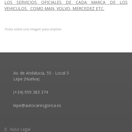
LOS SERVICIOS OFICIALES DE CADA MARCA DE LOS
VEHICULOS COMO MAN, VOLVO, MERCEDEZ ETC.
Pulsa sobre una imagen para ampliar.
Av. de Andalucia, 55 - Local 5
Lepe (Huelva)
(+34) 959 383 374
lepe@autocaresgonca.es
Aviso Legal