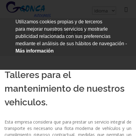
cerrar
Utilizamos cookies propias y de terceros
me
para mejorar nuestros servicios y mostrarle
TALLERES
publicidad relacionada con sus preferencias
Autocares Gonca
mediante el análisis de sus hábitos de navegación -
Más información
Talleres para el
mantenimiento de nuestros
vehiculos.
Esta empresa considera que para prestar un servicio integral de
transporte es necesario una flota moderna de vehículos y un
cumplimiento riguroso contractual, medidas que permitan un