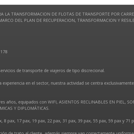
A LA TRANSFORMACION DE FLOTAS DE TRANSPORTE POR CARRET
RCO DEL PLAN DE RECUPERACION, TRANSFORMACION Y RESILENC
8178
ervicios de transporte de viajeros de tipo discrecional.
periencia en el sector, nuestra actividad se centra exclusivamente 
 tres años, equipados con WIFI, ASIENTOS RECLINABLES EN PIEL,
ICAS Y DIPLOMÁTICAS.
, 8 pax, 17 pax, 19 pax, 22 pax, 31 pax, 39 pax, 55 pax, 59 pax y 71 p
ión de trato al cliente, además siempre van correctamente uniformad