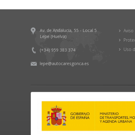
Av. de Andalucia, 55 - Local 5
Aviso 
Lepe (Huelva)
Prote
Uso d
(+34) 959 383 374
lepe@autocaresgonca.es