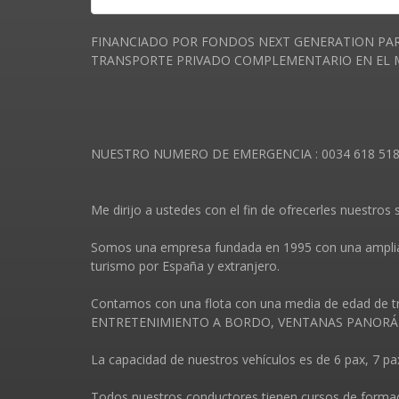
FINANCIADO POR FONDOS NEXT GENERATION PAR
TRANSPORTE PRIVADO COMPLEMENTARIO EN EL MA
NUESTRO NUMERO DE EMERGENCIA : 0034 618 51
Me dirijo a ustedes con el fin de ofrecerles nuestros s
Somos una empresa fundada en 1995 con una amplia ex
turismo por España y extranjero.
Contamos con una flota con una media de edad de
ENTRETENIMIENTO A BORDO, VENTANAS PANORÁM
La capacidad de nuestros vehí­culos es de 6 pax, 7 pax
Todos nuestros conductores tienen cursos de formac