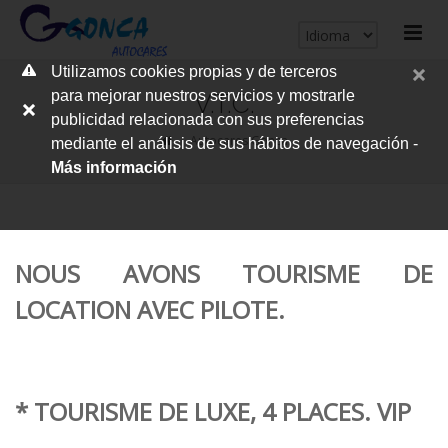
cerrar
Utilizamos cookies propias y de terceros
me
para mejorar nuestros servicios y mostrarle
V.T.C.
publicidad relacionada con sus preferencias
Autocares Gonca
mediante el análisis de sus hábitos de navegación -
Más información
NOUS AVONS TOURISME DE
LOCATION AVEC PILOTE.
* TOURISME DE LUXE, 4 PLACES.
VIP