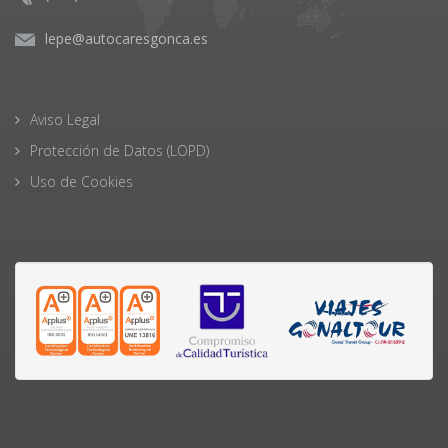
lepe@autocaresgonca.es
Aviso Legal
Protección de Datos (LOPD)
Uso de Cookies